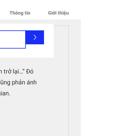
Thông tin
Giới thiệu
>
i gian
trở lại…” Đó 
 cũng phản ánh 
ian.