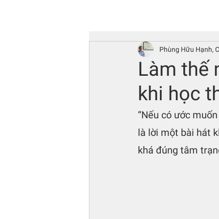
Phùng Hữu Hạnh, 
Làm thế n
khi học t
“Nếu có ước muốn t
là lời một bài hát 
khá đúng tâm trạng