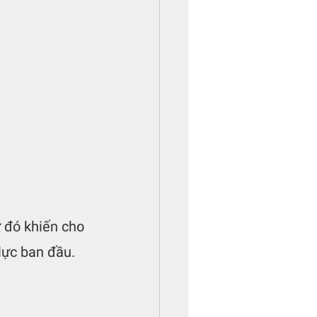
ừ đó khiến cho 
lực ban đầu.