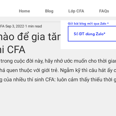
Home
Blog
Lớp CFA
FAQs
Gửi bài blog mới qua Zalo
CFA
Sep 3, 2022
1 min read
ào để gia tăng lợi thế thờ
hi CFA
rong cuộc đời này, hãy nhớ ước muốn cho thời gian 
khá quen thuộc với giới trẻ. Ngẫm kỹ thì câu hát ấy
 của nhiều thí sinh CFA: luôn cảm thấy thiếu thời g