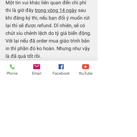
Một tin vui khác liên quan đến chi phí 
thi là giờ đây 
trong vòng 14 ngày
 sau 
khi đăng ký thi, nếu bạn đổi ý muốn rút 
lại thì sẽ được refund. Dĩ nhiên, sẽ có 
chút xíu chênh lệch do tỷ giá biến động. 
Với lại nếu đã order mua giáo trình bản 
in thì phần đó ko hoàn. Nhưng như vậy 
là đã quá tốt rồi.
Link để refund 
ở đây
.
Phone
Email
Facebook
YouTube
Tóm lại: các quy định mới giúp cho việc 
đăng ký thi CFA trở nên linh hoạt hơn, ít 
rủi ro hơn cho người học.
Vào được, ra được. Bạn còn chần chừ 
gì ?
Lớp CFA ở HCM: 
chi tiết
Tham gia workshop thông tin & học thử 