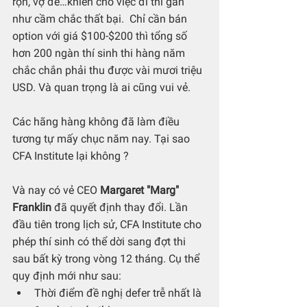
rộn, vợ đẻ…khiến cho việc đi thi gần 
như cầm chắc thất bại.  Chỉ cần bán 
option với giá $100-$200 thì tổng số 
hơn 200 ngàn thí sinh thi hàng năm 
chắc chắn phải thu được vài mươi triệu 
USD. Và quan trọng là ai cũng vui vẻ. 
Các hãng hàng không đã làm điều 
tương tự mấy chục năm nay. Tại sao 
CFA Institute lại không ? 
Và nay có vẻ CEO 
Margaret "Marg" 
Franklin 
đã quyết định thay đổi. Lần 
đầu tiên trong lịch sử, CFA Institute cho 
phép thí sinh có thể dời sang đợt thi 
sau bất kỳ trong vòng 12 tháng. Cụ thể 
quy định mới như sau:
Thời điểm đề nghị defer trễ nhất là 