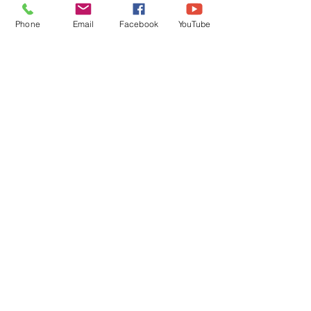
Đóng 1 lần: 15 triệu VND
Phone
Email
Facebook
YouTube
Hoặc đóng 3 lần cách
nhau 30 ngày
Ưu đãi
Học lại 50% FREE trong
khóa sau (*)