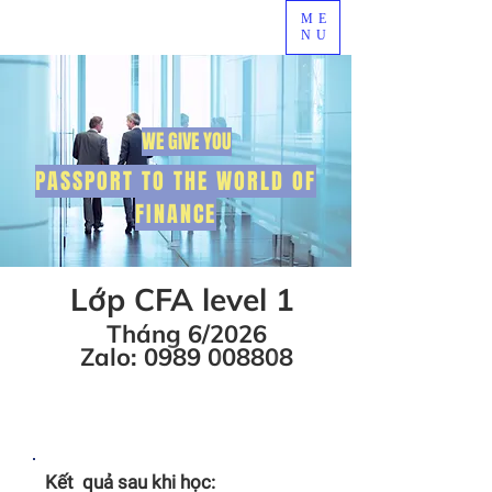
ME
NU
WE GIVE YOU
PASSPORT TO THE WORLD OF
FINANCE
Lớp CFA level 1
T
háng
6/
2026
Zalo: 0989 0
0880
8
Kết quả sau khi học: