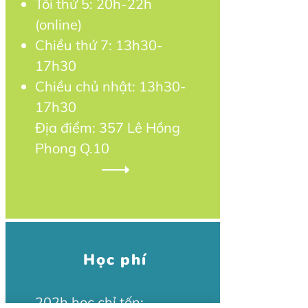
Tối thứ 5: 20h-22h
(online)
Chiều thứ 7:
13h30-
17h30
Chiều chủ nhật: 13h30-
17h30
Địa điểm:
357 Lê Hồng
Phong
Q.10
Học phí
202h học chỉ tốn: