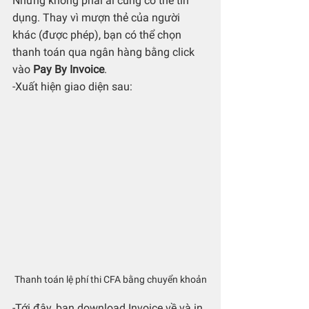
Nhưng không phải ai cũng có thẻ tín 
dụng. Thay vì mượn thẻ của người 
khác (được phép), bạn có thể chọn 
thanh toán qua ngân hàng bằng click 
vào 
Pay By Invoice
.
-Xuất hiện giao diện sau:
Thanh toán lệ phí thi CFA bằng chuyển khoản
-Tới đây, bạn download Invoice về và in 