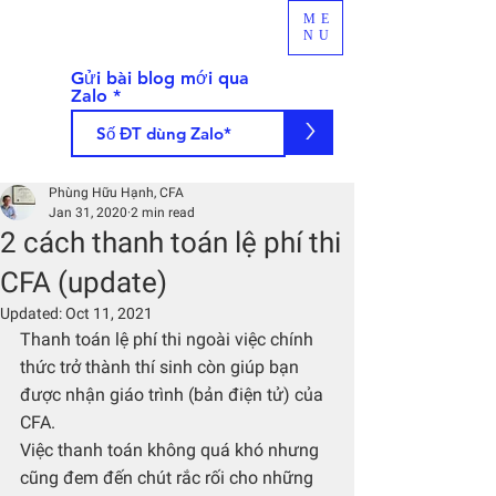
ME
NU
Gửi bài blog mới qua
Zalo
>
Phùng Hữu Hạnh, CFA
Jan 31, 2020
2 min read
2 cách thanh toán lệ phí thi
CFA (update)
Updated:
Oct 11, 2021
Thanh toán lệ phí thi ngoài việc chính 
thức trở thành thí sinh còn giúp bạn 
được nhận giáo trình (bản điện tử) của 
CFA. 
Việc thanh toán không quá khó nhưng 
cũng đem đến chút rắc rối cho những 