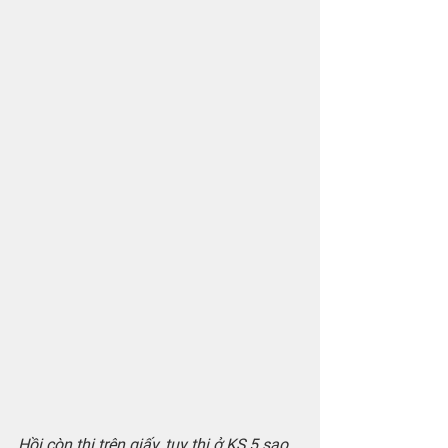
Hồi còn thi trên giấy, tuy thi ở KS 5 sao 