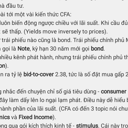
hà đầu tư.
ài tới một vài kiến thức CFA:
 luôn biến động ngược chiều với lãi suất. Khi cầu đ
t sẽ thấp. (Yields move inversely to prices).
trái phiếu nào cũng là bond. Trái phiếu chính phủ 
gọi là 
Note
, kỳ hạn 30 năm mới gọi 
bond
. 
nhiều kênh phát hành, nhưng trái phiếu chính phủ th
on
).
 ra tỷ lệ 
bid-to-cover
 2.38, tức là số đặt mua gấp 2
 nhắc đến chuyện chỉ số giá tiêu dùng - 
consumer 
ây làm dấy lên lo ngại lạm phát. Điều này dễ hiểu 
hành phần của lãi suất. (CFA có đến 3 topic nói chu
mics
 và 
Fixed Income
).
ng qua gói kích thích kinh tế - 
stimulus
. Cái này tr