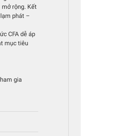
a mở rộng. Kết 
 lạm phát – 
ạt mục tiêu 
tham gia 