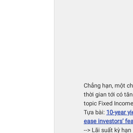
Chẳng hạn, một chủ 
thời gian tới có t
topic Fixed Income
Tựa bài: 
10-year yi
ease investors’ fe
--> Lãi suất kỳ hạ