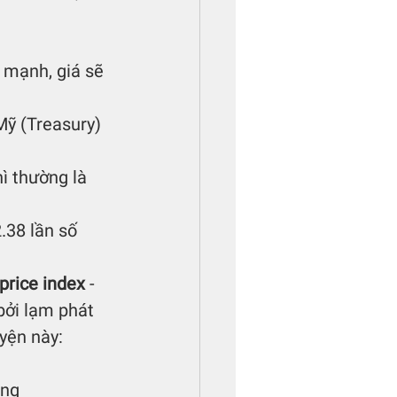
ủ mạnh, giá sẽ 
Mỹ (Treasury) 
ì thường là 
.38 lần số 
price index
 - 
bởi lạm phát 
yện này: 
ong 