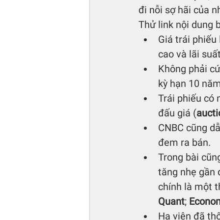
đi nỗi sợ hãi của n
Thử link nội dung b
Giá trái phiếu
cao và lãi suấ
Không phải cứ 
kỳ hạn 10 năm 
Trái phiếu có 
đấu giá (
aucti
CNBC cũng dẫn
đem ra bán.
Trong bài cũng
tăng nhẹ gần đ
chính là một t
Quant
; 
Econo
Hạ viện đã thô