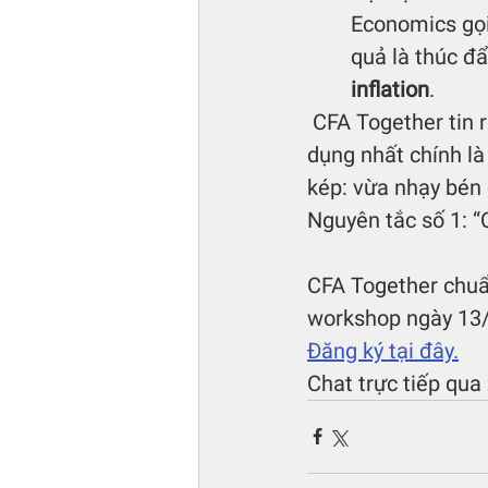
Economics gọi
quả là thúc đẩ
inflation
. 
 CFA Together tin rằng, một trong những con đường thực hành kiến thức CFA dễ áp 
dụng nhất chính là 
kép: vừa nhạy bén
Nguyên tắc số 1: “
CFA Together chuẩ
workshop ngày 13/0
Đăng ký tại đây.
Chat trực tiếp qua