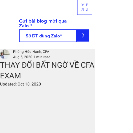
ME
NU
Gửi bài blog mới qua
Zalo
>
Phùng Hữu Hạnh, CFA
Aug 5, 2020
1 min read
THAY ĐỔI BẤT NGỜ VỀ CFA
EXAM
Updated:
Oct 18, 2020