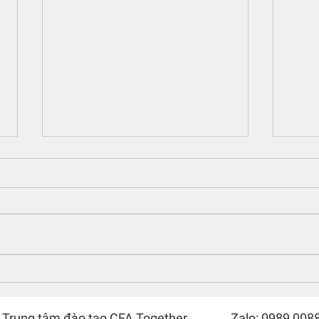
Update lớn trong cách thông
Phim 
báo kết quả thi CFA
chín
Trung tâm đào tạo CFA Together
Zalo: 0989 008