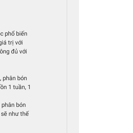
á trị với 
ông đủ với 
, phân bón 
ồn 1 tuần, 1 
, phân bón 
 sẽ như thế 