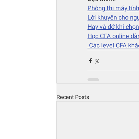
Phòng thi máy tính
Lời khuyên cho ng
Hay và dở khi chọ
Học CFA online dà
 Các level CFA khá
Recent Posts