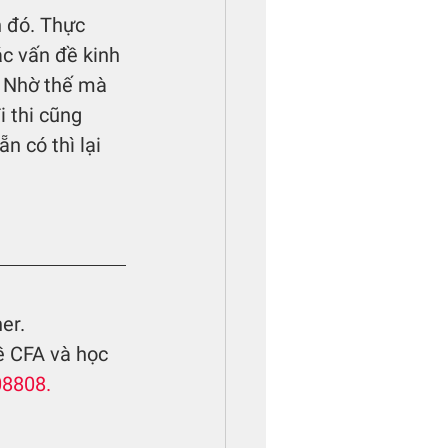
 đó. Thực 
c vấn đề kinh 
. Nhờ thế mà 
 thi cũng 
 có thì lại 
er.
ề CFA và học 
08808.