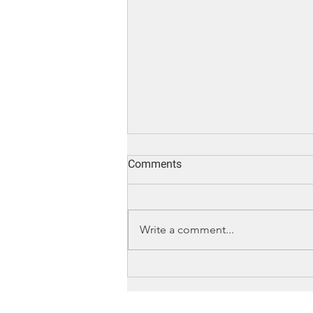
Comments
Write a comment...
Xu hướng mới nhất của ngành
fund ở Mỹ