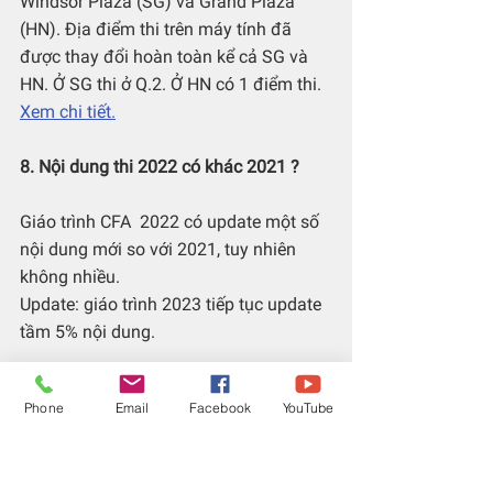
Windsor Plaza (SG) và Grand Plaza 
(HN). Địa điểm thi trên máy tính đã 
được thay đổi hoàn toàn kể cả SG và 
HN. Ở SG thi ở Q.2. Ở HN có 1 điểm thi. 
Xem chi tiết.
8. Nội dung thi 2022 có khác 2021 ?
Giáo trình CFA  2022 có update một số 
nội dung mới so với 2021, tuy nhiên 
không nhiều. 
Update: giáo trình 2023 tiếp tục update 
tầm 5% nội dung.
9. Trong tình hình covid, có điều gì ảnh 
Phone
Email
Facebook
YouTube
hưởng đến thi CFA không ?
Bạn phải đeo khẩu trang trong suốt 