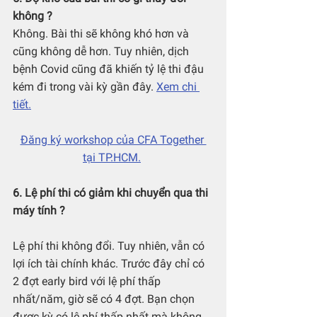
không ?
Không. Bài thi sẽ không khó hơn và 
cũng không dễ hơn. Tuy nhiên, dịch 
bệnh Covid cũng đã khiến tỷ lệ thi đậu 
kém đi trong vài kỳ gần đây. 
Xem chi 
tiết.
Đăng ký workshop của CFA Together 
tại TP.HCM.
6. Lệ phí thi có giảm khi chuyển qua thi 
máy tính ?
Lệ phí thi không đổi. Tuy nhiên, vẫn có 
lợi ích tài chính khác. Trước đây chỉ có 
2 đợt early bird với lệ phí thấp 
nhất/năm, giờ sẽ có 4 đợt. Bạn chọn 
được kỳ có lệ phí thấp nhất mà không 