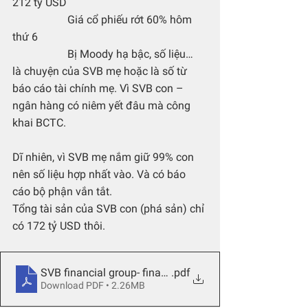
212 tỷ USD 
                    Giá cổ phiếu rớt 60% hôm 
thứ 6
                    Bị Moody hạ bậc, số liệu…
là chuyện của SVB mẹ hoặc là số từ 
báo cáo tài chính mẹ. Vì SVB con – 
ngân hàng có niêm yết đâu mà công 
khai BCTC. 
Dĩ nhiên, vì SVB mẹ nắm giữ 99% con 
nên số liệu hợp nhất vào. Và có báo 
cáo bộ phận vắn tắt.
Tổng tài sản của SVB con (phá sản) chỉ 
có 172 tỷ USD thôi. 
SVB financial group- financial statement
.pdf
Download PDF • 2.26MB