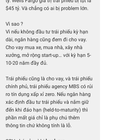
tỷ. Wells Fargo giá trị trái phiếu bị tụt là 
$45 tỷ. Và chẳng có ai bị problem lớn.
Vì sao ?
Vì nếu không đầu tư trái phiếu kỳ hạn 
dài, ngân hàng cũng đem đi cho vay. 
Cho vay mua xe, mua nhà, xây nhà 
xưởng, mở rộng start-up… với kỳ hạn 5-
10-20 năm đầy đủ.
Trái phiếu cũng là cho vay, và trái phiếu 
chính phủ, trái phiếu agency MBS có rủi 
ro tín dụng xấp xỉ zero. Nếu ngân hàng 
xác định đầu tư trái phiếu và nắm giữ 
đến khi đáo hạn (held-to-maturity) thì 
phần mất giá chỉ là phụ chú thêm 
thông tin chứ không tính là lỗ. 