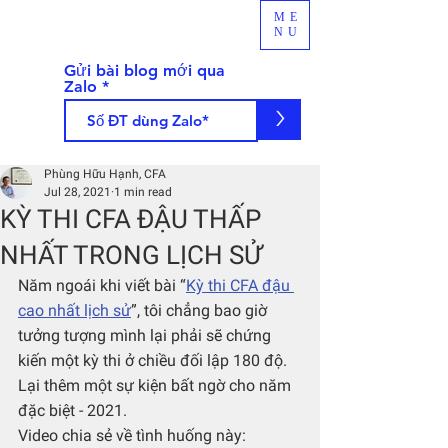
ME
NU
Gửi bài blog mới qua
Zalo
>
Phùng Hữu Hạnh, CFA
Jul 28, 2021
1 min read
KỲ THI CFA ĐẬU THẤP
NHẤT TRONG LỊCH SỬ
Năm ngoái khi viết bài “
Kỳ thi CFA đậu 
cao nhất lịch sử
”, tôi chẳng bao giờ 
tưởng tượng mình lại phải sẽ chứng 
kiến một kỳ thi ở chiều đối lập 180 độ. 
Lại thêm một sự kiện bất ngờ cho năm 
đặc biệt - 2021.
Video chia sẻ về tình huống này: