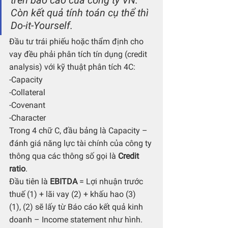
trên báo cáo của công ty VN. 
Còn kết quả tính toán cụ thể thì 
Do-it-Yourself.
Đầu tư trái phiếu hoặc thẩm định cho 
vay đều phải phân tích tín dụng (credit 
analysis) với kỹ thuật phân tích 4C:  
-Capacity
-Collateral
-Covenant
-Character
Trong 4 chữ C, đầu bảng là Capacity – 
đánh giá năng lực tài chính của công ty 
thông qua các thông số gọi là 
Credit 
ratio
. 
Đầu tiên là 
EBITDA
 = Lợi nhuận trước 
thuế (1) + lãi vay (2) + khấu hao (3)
(1), (2) sẽ lấy từ Báo cáo kết quả kinh 
doanh – Income statement như hình.