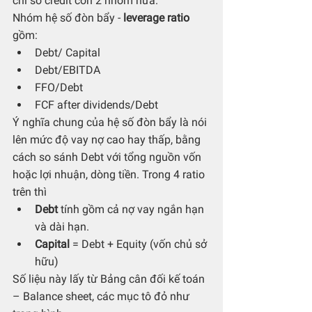
chỉ số credit còn 2 nhóm nữa.
Nhóm hệ số đòn bẩy - 
leverage ratio
gồm:
Debt/ Capital 
Debt/EBITDA
FFO/Debt
FCF after dividends/Debt
Ý nghĩa chung của hệ số đòn bẩy là nói 
lên mức độ vay nợ cao hay thấp, bằng 
cách so sánh Debt với tổng nguồn vốn 
hoặc lợi nhuận, dòng tiền. Trong 4 ratio 
trên thì
Debt
 tính gồm cả nợ vay ngắn hạn 
và dài hạn.
Capital
 = Debt + Equity (vốn chủ sở 
hữu)
Số liệu này lấy từ Bảng cân đối kế toán 
– Balance sheet, các mục tô đỏ như 