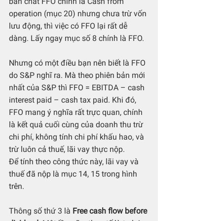
bản chất FFO chính là Cash from 
operation (mục 20) nhưng chưa trừ vốn 
lưu động, thì việc có FFO lại rất dễ 
dàng. Lấy ngay mục số 8 chính là FFO.
Nhưng có một điều bạn nên biết là FFO 
do S&P nghĩ ra. Mà theo phiên bản mới 
nhất của S&P thì FFO = EBITDA – cash 
interest paid – cash tax paid. Khi đó, 
FFO mang ý nghĩa rất trực quan, chính 
là kết quả cuối cùng của doanh thu trừ 
chi phí, không tính chi phí khấu hao, và 
trừ luôn cả thuế, lãi vay thực nộp. 
Để tính theo công thức này, lãi vay và 
thuế đã nộp là mục 14, 15 trong hình 
trên.
Thông số thứ 3 là 
Free cash flow before 