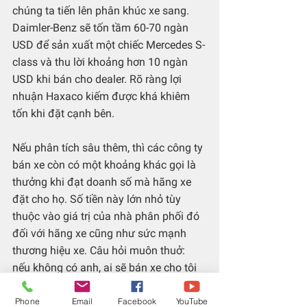
chúng ta tiến lên phân khúc xe sang. 
Daimler-Benz sẽ tốn tầm 60-70 ngàn 
USD để sản xuất một chiếc Mercedes S-
class và thu lời khoảng hơn 10 ngàn 
USD khi bán cho dealer. Rõ ràng lợi 
nhuận Haxaco kiếm được khá khiêm 
tốn khi đặt cạnh bên. 
Nếu phân tích sâu thêm, thì các công ty 
bán xe còn có một khoảng khác gọi là 
thưởng khi đạt doanh số mà hãng xe 
đặt cho họ. Số tiền này lớn nhỏ tùy 
thuộc vào giá trị của nhà phân phối đó 
đối với hãng xe cũng như sức mạnh 
thương hiệu xe. Câu hỏi muôn thuở: 
nếu không có anh, ai sẽ bán xe cho tôi 
? Nếu khó trả lời thì nhà phân phối ấy 
sẽ kiếm được nhiều.
Phone
Email
Facebook
YouTube