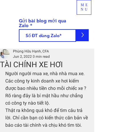
ME
NU
Gửi bài blog mới qua
Zalo
>
Phùng Hữu Hạnh, CFA
Jun 2, 2022
3 min read
TÀI CHÍNH XE HƠI
Người người mua xe, nhà nhà mua xe. 
Các công ty kinh doanh xe hơi kiếm 
được bao nhiêu tiền cho mỗi chiếc xe ? 
Rõ ràng đây là bí mật hầu như chẳng 
có công ty nào tiết lộ.
Thật ra không quá khó để tìm câu trả 
lời. Chỉ cần bạn có kiến thức căn bản về 
báo cáo tài chính và chịu khó tìm tòi.